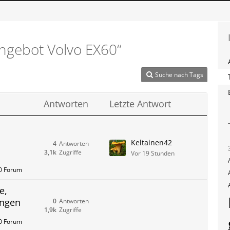
ngebot Volvo EX60“
Suche nach Tags
Antworten
Letzte Antwort
Keltainen42
4
Antworten
3,1k
Zugriffe
Vor 19 Stunden
60 Forum
e,
ungen
0
Antworten
1,9k
Zugriffe
60 Forum