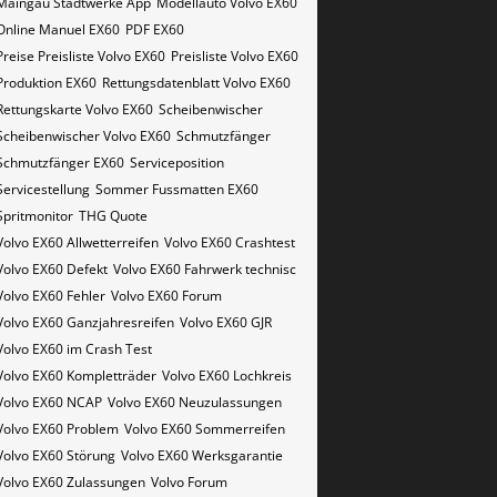
Maingau Stadtwerke App
Modellauto Volvo EX60
Online Manuel EX60
PDF EX60
Preise Preisliste Volvo EX60
Preisliste Volvo EX60
Produktion EX60
Rettungsdatenblatt Volvo EX60
Rettungskarte Volvo EX60
Scheibenwischer
Scheibenwischer Volvo​ EX60
Schmutzfänger
Schmutzfänger EX60
Serviceposition
Servicestellung
Sommer Fussmatten EX60
Spritmonitor
THG Quote
Volvo EX60 Allwetterreifen
Volvo EX60 Crashtest
Volvo EX60 Defekt
Volvo EX60 Fahrwerk technisc
Volvo EX60 Fehler
Volvo EX60 Forum
Volvo EX60 Ganzjahresreifen
Volvo EX60 GJR
Volvo EX60 im Crash Test
Volvo EX60 Kompletträder
Volvo EX60 Lochkreis
Volvo EX60 NCAP
Volvo EX60 Neuzulassungen
Volvo EX60 Problem
Volvo EX60 Sommerreifen
Volvo EX60 Störung
Volvo EX60 Werksgarantie
Volvo EX60 Zulassungen
Volvo Forum