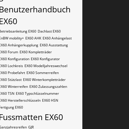
Benutzerhandbuch
EX60
Betriebsanleitung EX60
Dachlast EX60
EnBW mobility+
EX60 AHK
EX60 Anhängelast
EX60 Anhängerkupplung
EX60 Ausstattung
EX60 Forum
EX60 Kompletträder
EX60 Konfiguration
EX60 Konfigurator
EX60 Lochkreis
EX60 Modelljahreswechsel
EX60 Probefahrt
EX60 Sommerreifen
EX60 Stützlast
EX60 Winterkompletträder
EX60 Winterreifen
EX60 Zulassungszahlen
EX60​​​​ TSN
EX60​​​​ Typschlüsselnummer
EX60​​​​​ Herstellerschlüsseln
EX60​​​​​ HSN
Fertigung EX60
Fussmatten EX60
Ganzjahresreifen
GJR