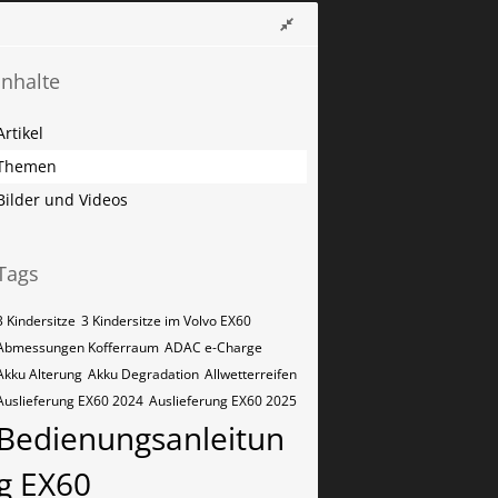
Inhalte
Artikel
Themen
Bilder und Videos
Tags
3 Kindersitze
3 Kindersitze im Volvo EX60
Abmessungen Kofferraum
ADAC e-Charge
Akku Alterung
Akku Degradation
Allwetterreifen
Auslieferung EX60 2024
Auslieferung EX60 2025
Bedienungsanleitun
g EX60