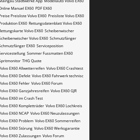
Maingau Stadtwerke App
Modellauto Volvo EX60
Online Manuel EX60
PDF EX60
Preise Preisliste Volvo EX60
Preisliste Volvo EX60
Produktion EX60
Rettungsdatenblatt Volvo EX60
Rettungskarte Volvo EX60
Scheibenwischer
Scheibenwischer Volvo​ EX60
Schmutzfänger
Schmutzfänger EX60
Serviceposition
Servicestellung
Sommer Fussmatten EX60
Spritmonitor
THG Quote
Volvo EX60 Allwetterreifen
Volvo EX60 Crashtest
Volvo EX60 Defekt
Volvo EX60 Fahrwerk technisc
Volvo EX60 Fehler
Volvo EX60 Forum
Volvo EX60 Ganzjahresreifen
Volvo EX60 GJR
Volvo EX60 im Crash Test
Volvo EX60 Kompletträder
Volvo EX60 Lochkreis
Volvo EX60 NCAP
Volvo EX60 Neuzulassungen
Volvo EX60 Problem
Volvo EX60 Sommerreifen
Volvo EX60 Störung
Volvo EX60 Werksgarantie
Volvo EX60 Zulassungen
Volvo Forum