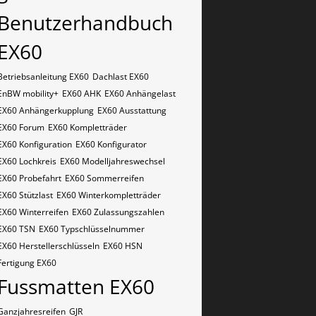
Benutzerhandbuch
EX60
Betriebsanleitung EX60
Dachlast EX60
EnBW mobility+
EX60 AHK
EX60 Anhängelast
EX60 Anhängerkupplung
EX60 Ausstattung
EX60 Forum
EX60 Kompletträder
EX60 Konfiguration
EX60 Konfigurator
EX60 Lochkreis
EX60 Modelljahreswechsel
EX60 Probefahrt
EX60 Sommerreifen
EX60 Stützlast
EX60 Winterkompletträder
EX60 Winterreifen
EX60 Zulassungszahlen
EX60​​​​ TSN
EX60​​​​ Typschlüsselnummer
EX60​​​​​ Herstellerschlüsseln
EX60​​​​​ HSN
Fertigung EX60
Fussmatten EX60
Ganzjahresreifen
GJR