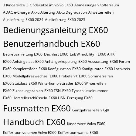
3 Kindersitze
3 Kindersitze im Volvo EX60
Abmessungen Kofferraum
ADAC e-Charge
Akku Alterung
Akku Degradation
Allwetterreifen
Auslieferung EX60 2024
Auslieferung EX60 2025
Bedienungsanleitung EX60
Benutzerhandbuch EX60
Betriebsanleitung EX60
Dachlast EX60
EnBW mobility+
EX60 AHK
EX60 Anhängelast
EX60 Anhängerkupplung
EX60 Ausstattung
EX60 Forum
EX60 Kompletträder
EX60 Konfiguration
EX60 Konfigurator
EX60 Lochkreis
EX60 Modelljahreswechsel
EX60 Probefahrt
EX60 Sommerreifen
EX60 Stützlast
EX60 Winterkompletträder
EX60 Winterreifen
EX60 Zulassungszahlen
EX60​​​​ TSN
EX60​​​​ Typschlüsselnummer
EX60​​​​​ Herstellerschlüsseln
EX60​​​​​ HSN
Fertigung EX60
Fussmatten EX60
Ganzjahresreifen
GJR
Handbuch EX60
Kindersitze Volvo EX60
Kofferraumvolumen Volvo EX60
Kofferraumwanne EX60