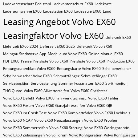
Ladekantenschutz Edelstahl
Ladekantenschutz EX60
Ladekarte
Laderaumwanne EX60
Ladestation EX60
Ladesäule EX60
Land
Leasing Angebot Volvo EX60
Leasingfaktor Volvo EX60
Lieferzeit EX60
Lieferzeit EX60 2024
Lieferzeit EX60 2025
Lieferzeit Volvo EX60
Maingau Stadtwerke App
Modellauto Volvo EX60
Online Manuel EX60
PDF EX60
Preise Preisliste Volvo EX60
Preisliste Volvo EX60
Produktion EX60
Rettungsdatenblatt Volvo EX60
Rettungskarte Volvo EX60
Scheibenwischer
Scheibenwischer Volvo​ EX60
Schmutzfänger
Schmutzfänger EX60
Serviceposition
Servicestellung
Sommer Fussmatten EX60
Spritmonitor
THG Quote
Volvo EX60 Allwetterreifen
Volvo EX60 Crashtest
Volvo EX60 Defekt
Volvo EX60 Fahrwerk technisc
Volvo EX60 Fehler
Volvo EX60 Forum
Volvo EX60 Ganzjahresreifen
Volvo EX60 GJR
Volvo EX60 im Crash Test
Volvo EX60 Kompletträder
Volvo EX60 Lochkreis
Volvo EX60 NCAP
Volvo EX60 Neuzulassungen
Volvo EX60 Problem
Volvo EX60 Sommerreifen
Volvo EX60 Störung
Volvo EX60 Werksgarantie
Volvo EX60 Zulassungen
Volvo Forum
Volvo Konfiguration
Volvo Konfigurator