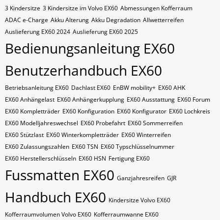
3 Kindersitze
3 Kindersitze im Volvo EX60
Abmessungen Kofferraum
ADAC e-Charge
Akku Alterung
Akku Degradation
Allwetterreifen
Auslieferung EX60 2024
Auslieferung EX60 2025
Bedienungsanleitung EX60
Benutzerhandbuch EX60
Betriebsanleitung EX60
Dachlast EX60
EnBW mobility+
EX60 AHK
EX60 Anhängelast
EX60 Anhängerkupplung
EX60 Ausstattung
EX60 Forum
EX60 Kompletträder
EX60 Konfiguration
EX60 Konfigurator
EX60 Lochkreis
EX60 Modelljahreswechsel
EX60 Probefahrt
EX60 Sommerreifen
EX60 Stützlast
EX60 Winterkompletträder
EX60 Winterreifen
EX60 Zulassungszahlen
EX60​​​​ TSN
EX60​​​​ Typschlüsselnummer
EX60​​​​​ Herstellerschlüsseln
EX60​​​​​ HSN
Fertigung EX60
Fussmatten EX60
Ganzjahresreifen
GJR
Handbuch EX60
Kindersitze Volvo EX60
Kofferraumvolumen Volvo EX60
Kofferraumwanne EX60