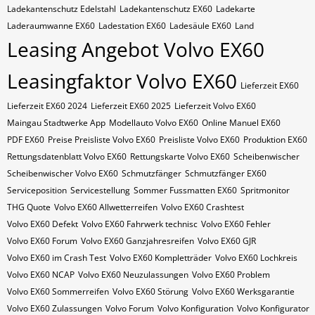
Ladekantenschutz Edelstahl
Ladekantenschutz EX60
Ladekarte
Laderaumwanne EX60
Ladestation EX60
Ladesäule EX60
Land
Leasing Angebot Volvo EX60
Leasingfaktor Volvo EX60
Lieferzeit EX60
Lieferzeit EX60 2024
Lieferzeit EX60 2025
Lieferzeit Volvo EX60
Maingau Stadtwerke App
Modellauto Volvo EX60
Online Manuel EX60
PDF EX60
Preise Preisliste Volvo EX60
Preisliste Volvo EX60
Produktion EX60
Rettungsdatenblatt Volvo EX60
Rettungskarte Volvo EX60
Scheibenwischer
Scheibenwischer Volvo​ EX60
Schmutzfänger
Schmutzfänger EX60
Serviceposition
Servicestellung
Sommer Fussmatten EX60
Spritmonitor
THG Quote
Volvo EX60 Allwetterreifen
Volvo EX60 Crashtest
Volvo EX60 Defekt
Volvo EX60 Fahrwerk technisc
Volvo EX60 Fehler
Volvo EX60 Forum
Volvo EX60 Ganzjahresreifen
Volvo EX60 GJR
Volvo EX60 im Crash Test
Volvo EX60 Kompletträder
Volvo EX60 Lochkreis
Volvo EX60 NCAP
Volvo EX60 Neuzulassungen
Volvo EX60 Problem
Volvo EX60 Sommerreifen
Volvo EX60 Störung
Volvo EX60 Werksgarantie
Volvo EX60 Zulassungen
Volvo Forum
Volvo Konfiguration
Volvo Konfigurator